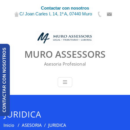
Contactar con nosotros
C/ Joan Carles I, 14, 1º A, 07440 Muro
Saltar
al
contenido
CONTACTAR CON NOSOTROS
MURO ASSESSORS
Asesoria Profesional
JURIDICA
Inicio
/
ASESORIA
/
JURIDICA